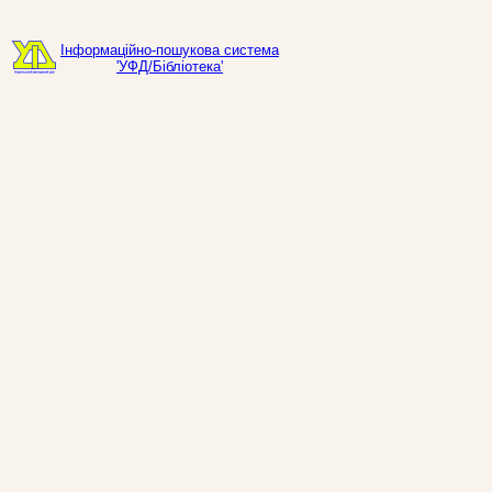
Інформаційно-пошукова система
'УФД/Бібліотека'