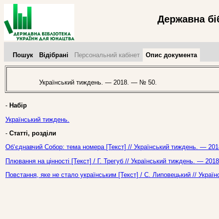
Державна бі
Пошук
Відібрані
Персональний кабінет
Опис документа
Український тиждень. — 2018. — № 50.
-
Набір
Український тиждень.
-
Статті, розділи
Об‘єднавчий Собор: тема номера [Текст] // Український тиждень. — 201
Плювання на цінності [Текст] / Г. Трегуб // Український тиждень. — 201
Повстання, яке не стало українським [Текст] / С. Липовецький // Укра