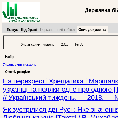
Державна бі
Пошук
Відібрані
Персональний кабінет
Опис документа
Український тиждень. — 2018. — № 33.
-
Набір
Український тиждень.
-
Статті, розділи
На перехресті Хрещатика і Маршалко
українці та поляки одне про одного [Т
// Український тиждень. — 2018. — 
Як зустрілися дві Русі : Яке значен
Люблінська унія [Текст] / В. Михайл