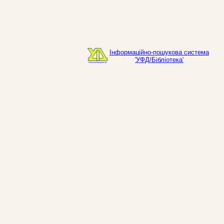
Інформаційно-пошукова система
'УФД/Бібліотека'