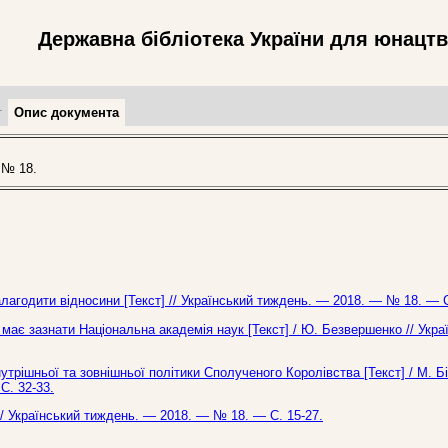
Державна бібліотека України для юнацт
т
Опис документа
 № 18.
алагодити відносини [Текст] // Український тиждень. — 2018. — № 18. — С
має зазнати Національна академія наук [Текст] / Ю. Безвершенко // Укра
утрішньої та зовнішньої політики Сполученого Королівства [Текст] / М. Бі
С. 32-33.
// Український тиждень. — 2018. — № 18. — С. 15-27.