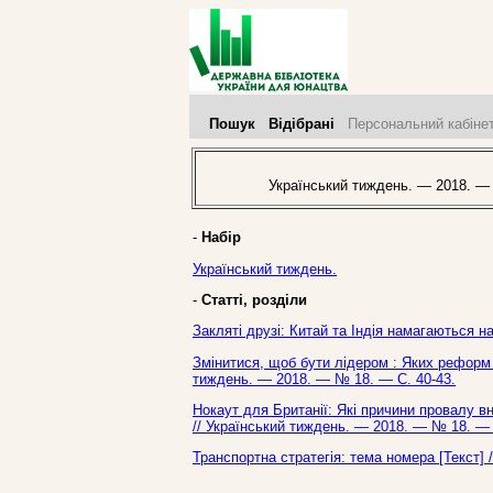
Пошук
Відібрані
Персональний кабіне
Український тиждень. — 2018. —
-
Набір
Український тиждень.
-
Статті, розділи
Закляті друзі: Китай та Індія намагаються н
Змінитися, щоб бути лідером : Яких реформ 
тиждень. — 2018. — № 18. — С. 40-43.
Нокаут для Британії: Які причини провалу вн
// Український тиждень. — 2018. — № 18. — 
Транспортна стратегія: тема номера [Текст] 