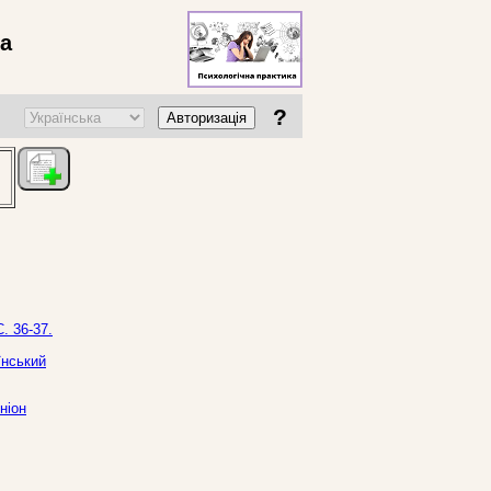
ва
?
Авторизація
. 36-37.
їнський
ніон