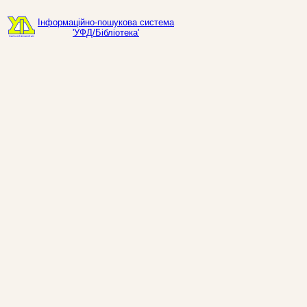
Інформаційно-пошукова система
'УФД/Бібліотека'