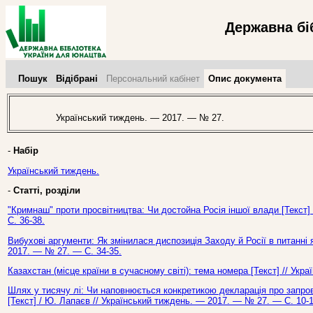
Державна бі
Пошук
Відібрані
Персональний кабінет
Опис документа
Український тиждень. — 2017. — № 27.
-
Набір
Український тиждень.
-
Статті, розділи
"Кримнаш" проти просвітництва: Чи достойна Росія іншої влади [Текст]
С. 36-38.
Вибухові аргументи: Як змінилася диспозиція Заходу й Росії в питанні я
2017. — № 27. — С. 34-35.
Казахстан (місце країни в сучасному світі): тема номера [Текст] // Ук
Шлях у тисячу лі: Чи наповнюється конкретикою декларація про запров
[Текст] / Ю. Лапаєв // Український тиждень. — 2017. — № 27. — С. 10-1