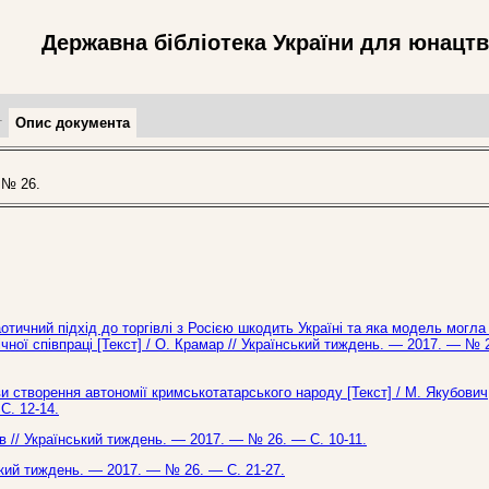
Державна бібліотека України для юнацт
т
Опис документа
 № 26.
тичний підхід до торгівлі з Росією шкодить Україні та яка модель могла
ної співпраці [Текст] / О. Крамар // Український тиждень. — 2017. — № 
 створення автономії кримськотатарського народу [Текст] / М. Якубович
С. 12-14.
в // Український тиждень. — 2017. — № 26. — С. 10-11.
ський тиждень. — 2017. — № 26. — С. 21-27.