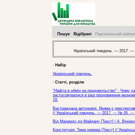
Пошук
Відібрані
Персональний кабіне
Український тиждень. — 2017. —
-
Набір
Український тиждень.
-
Статті, розділи
"Нафта в обмін на продовольство" : Чому хао
застосовуватися в разі продовження економіч
19.
Вистраждана автономія: Якими є перспективи
// Український тиждень. — 2017. — № 26. — 
Від Мадриду до Майдану [Текст] / А. Вінніко
Конституція: Тема номера [Текст] // Україн