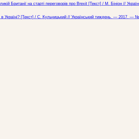
кій Британії на старті переговорів про Brexit [Текст] / М. Бініон // Украї
в Україні? [Текст] / С. Кульчицький // Український тиждень. — 2017. — №