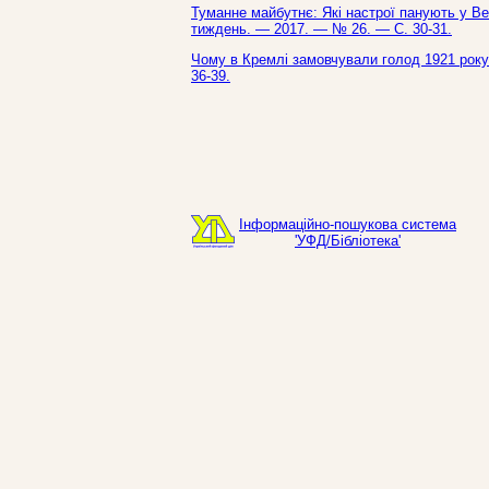
Туманне майбутнє: Які настрої панують у Вели
тиждень. — 2017. — № 26. — С. 30-31.
Чому в Кремлі замовчували голод 1921 року 
36-39.
Інформаційно-пошукова система
'УФД/Бібліотека'