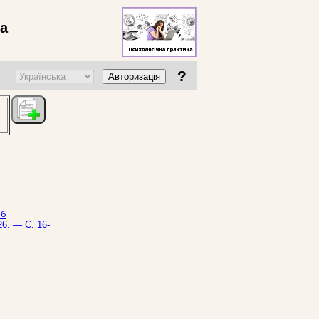
ва
?
Авторизація
 б
26. — С. 16-