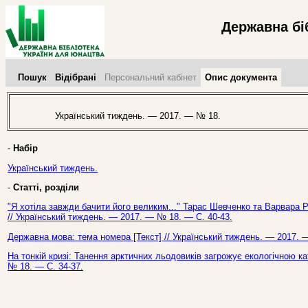
Державна бі
Пошук
Відібрані
Персональний кабінет
Опис документа
Український тиждень. — 2017. — № 18.
-
Набір
Український тиждень.
-
Статті, розділи
"Я хотіла завжди бачити його великим..." Тарас Шевченко та Варвара Рє
// Український тиждень. — 2017. — № 18. — С. 40-43.
Державна мова: тема номера [Текст] // Український тиждень. — 2017. 
На тонкій кризі: Танення арктичних льодовиків загрожує екологічною к
№ 18. — С. 34-37.