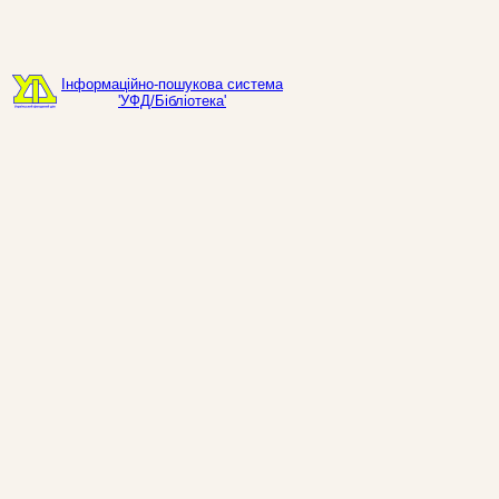
Інформаційно-пошукова система
'УФД/Бібліотека'