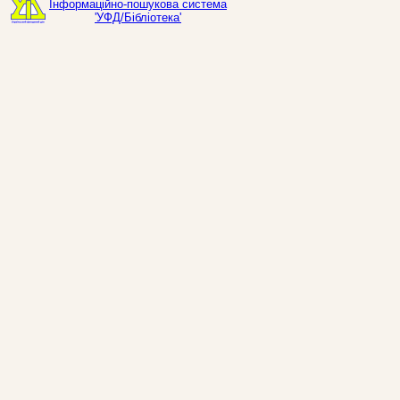
Інформаційно-пошукова система
'УФД/Бібліотека'