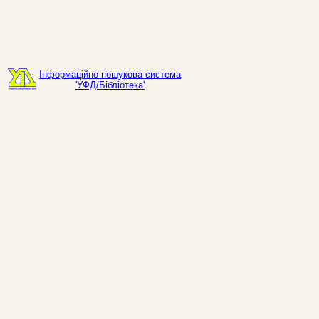
Інформаційно-пошукова система
'УФД/Бібліотека'