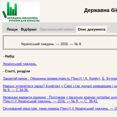
Державна бі
Пошук
Відібрані
Персональний кабінет
Опис документа
Український тиждень. — 2016. — № 8.
-
Набір
Український тиждень.
-
Статті, розділи
Закритий ринок : Оборонна промисловість [Текст] / А. Корбут, Б. Бутке
Навіщо зупинятися зараз? Конфлікт у Сирії стає дедалі кривавішим і н
№ 8. — С.34-36.
Незвідані варіанти рішення : Політикам у багатьох країнах потрібно шук
[Текст] // Український тиждень. — 2016. — № 8. — С. 38-41.
Окупований півострів: тема номера [Текст] // Український тиждень. — 