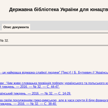
Державна бібліотека України для юнацт
т
Опис документа
 № 32.
- це найкраща відмазка слабкої людини" [Текст] / Б. Буткевич // Українс
ави : Чим живе словацька провінція поблизу українського та польського к
кий тиждень. — 2016. — № 32. — С. 44-47.
країнський тиждень. — 2016. — № 32. — С. 14-29.
за своїм походженням греко-римською, але в часи скрути й біди францу
ий тиждень. — 2016. — № 32. — С. 38-40.