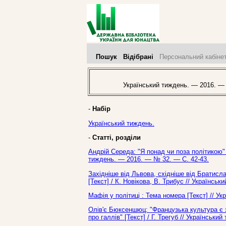
Пошук
Відібрані
Персональний кабіне
Український тиждень. — 2016. —
-
Набір
Український тиждень.
-
Статті, розділи
Андрій Середа: "Я понад чи поза політикою" 
тиждень. — 2016. — № 32. — С. 42-43.
Західніше від Львова, східніше від Братисл
[Текст] / К. Новікова, В. Трибус // Українсь
Мафія у політиці : Тема номера [Текст] // У
Олів'є Бюксеншюц: "Французька культура є 
про галлів" [Текст] / Г. Трегуб // Українськ