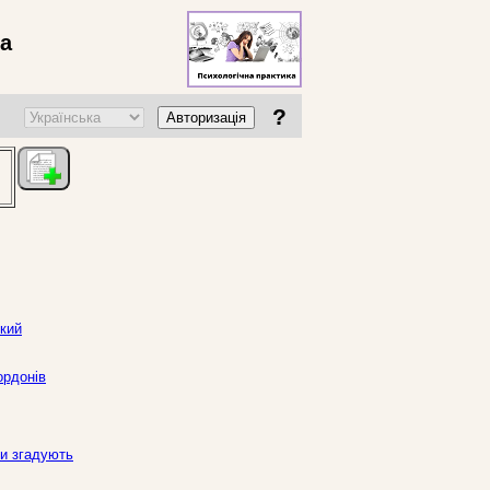
ва
?
Авторизація
ький
ордонів
зи згадують