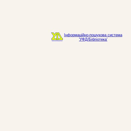
Інформаційно-пошукова система
'УФД/Бібліотека'