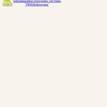
Інформаційно-пошукова система
'УФД/Бібліотека'