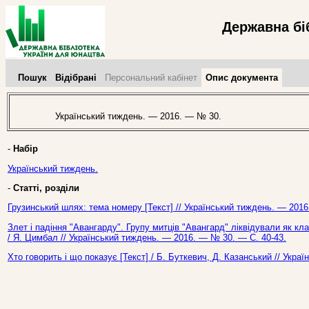
Державна бі
Пошук
Відібрані
Персональний кабінет
Опис документа
Український тиждень. — 2016. — № 30.
-
Набір
Український тиждень.
-
Статті, розділи
Грузинський шлях: тема номеру [Текст] // Український тиждень. — 2016
Злет і падіння "Авангарду". Групу митців "Авангард" ліквідували як кла
/ Я. Цимбал // Український тиждень. — 2016. — № 30. — С. 40-43.
Хто говорить і що показує [Текст] / Б. Буткевич, Д. Казанський // Укр