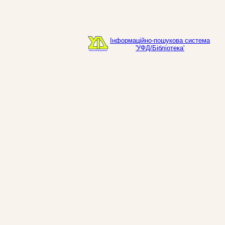
Інформаційно-пошукова система
'УФД/Бібліотека'