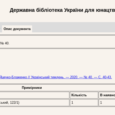
Державна бібліотека України для юнацт
т
Опис документа
 № 40.
 Яцечко-Блаженко // Український тиждень. — 2020. — № 40. — С. 40-43.
Примірники
Кількість
В наявно
ський, 122/1)
1
1