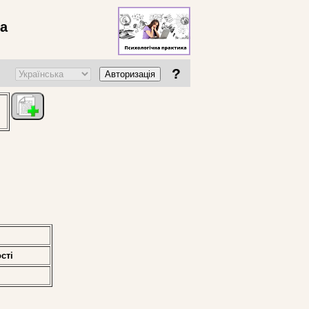
ва
?
Авторизація
стi