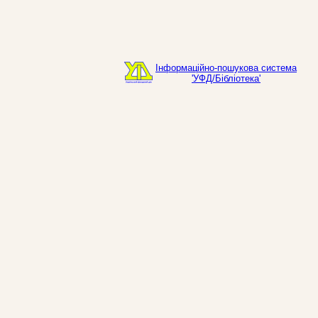
Інформаційно-пошукова система
'УФД/Бібліотека'