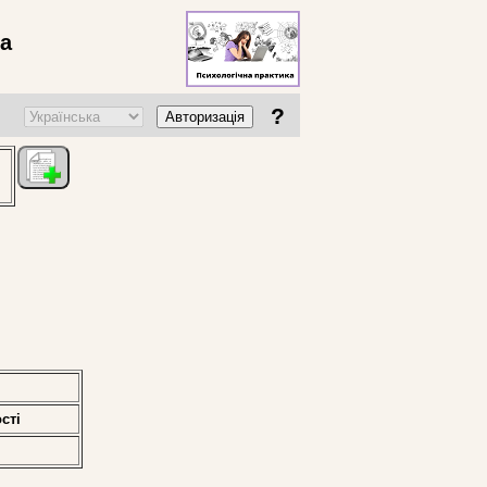
ва
?
Авторизація
стi