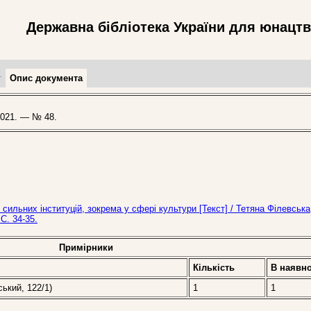
Державна бібліотека України для юнацт
т
Опис документа
021. — № 48.
сильних інституцій, зокрема у сфері культури [Текст] / Тетяна Філевська
С. 34-35.
Примірники
Кількість
В наявно
ський, 122/1)
1
1