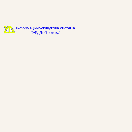
Інформаційно-пошукова система
'УФД/Бібліотека'