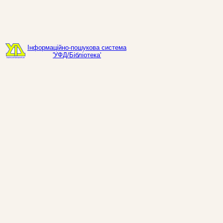
Інформаційно-пошукова система
'УФД/Бібліотека'