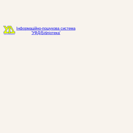
Інформаційно-пошукова система
'УФД/Бібліотека'