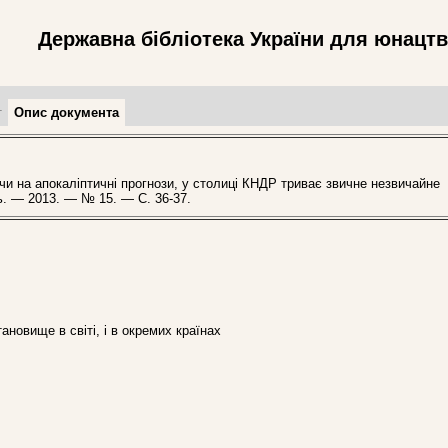
Державна бібліотека України для юнацт
т
Опис документа
на апокаліптичні прогнози, у столиці КНДР триває звичне незвичайне
нь. — 2013. — № 15. — С. 36-37.
тановище в світі, і в окремих країнах