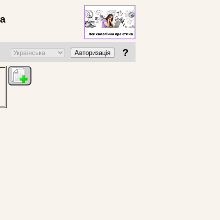
ва
?
Авторизація