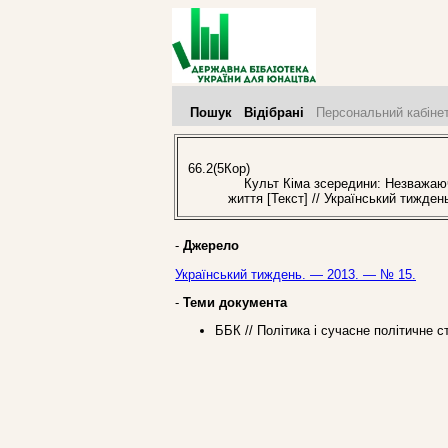
Пошук
Відібрані
Персональний кабіне
66.2(5Кор)
Культ Кіма зсередини: Незважаючи 
життя [Текст] // Український тижде
-
Джерело
Український тиждень. — 2013. — № 15.
-
Теми документа
ББК // Політика і сучасне політичне с