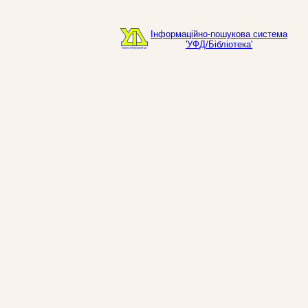
Інформаційно-пошукова система
'УФД/Бібліотека'