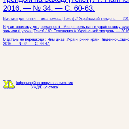
2016. — № 34. — С. 60-63.
Виклики для еліти : Тема номера [Текст] // Український тиждень. — 20
Від автономізму до державності : Місце і роль еліт в українському су
завчили її уроки [Текст] / Ю. Терещенко // Український тиждень. — 201
Відстань не перешкода : Чим цікаві Україні ринки країн Південно-Східно
2016. — № 34. — С. 44-47.
Інформаційно-пошукова система
'УФД/Бібліотека'