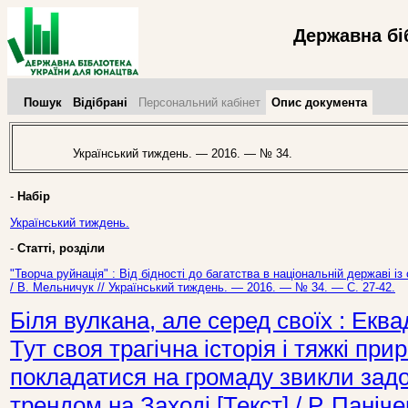
Державна бі
Пошук
Відібрані
Персональний кабінет
Опис документа
Український тиждень. — 2016. — № 34.
-
Набір
Український тиждень.
-
Статті, розділи
"Творча руйнація" : Від бідності до багатства в національній державі і
/ В. Мельничук // Український тиждень. — 2016. — № 34. — С. 27-42.
Біля вулкана, але серед своїх : Еква
Тут своя трагічна історія і тяжкі пр
покладатися на громаду звикли задов
трендом на Заході [Текст] / Р. Паніч