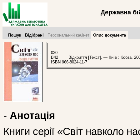
Державна бі
Пошук
Відібрані
Персональний кабінет
Опис документа
030
В42
Відкриття [Текст]. — Київ : Кобза, 200
ISBN 966-8024-11-7
-
Анотація
Книги серії «Світ навколо на