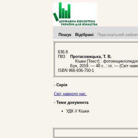
Пошук
Відібрані
Персональний кабіне
636.8
П83
Протасовицька, Т. В.
Кішки [Текст] : фотоенциклопедія / 
Бук, 2019. — 48 с. : іл. — (Світ нав
ISBN 966-936-750-1
-
Серія
Світ навколо нас.
-
Теми документа
УДК // Кішки