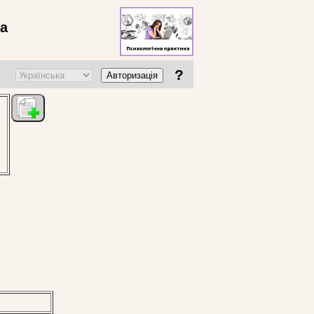
ва
?
Авторизація