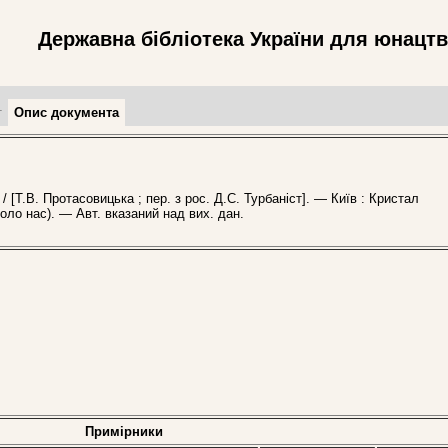
Державна бібліотека України для юнацт
т
Опис документа
[Т.В. Протасовицька ; пер. з рос. Д.С. Турбаніст]. — Київ : Кристал
коло нас). — Авт. вказаний над вих. дан.
Примірники