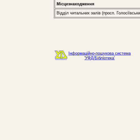
Місцезнаходження
Відділ читальних залів (просп. Голосіївськи
Інформаційно-пошукова система
'УФД/Бібліотека'