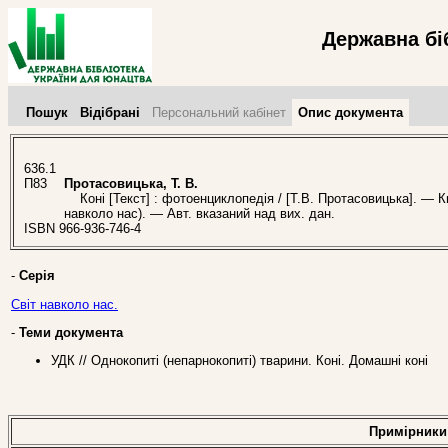
Державна бі
Пошук
Відібрані
Персональний кабінет
Опис документа
636.1
П83
Протасовицька, Т. В.
Коні [Текст] : фотоенциклопедія / [Т.В. Протасовицька]. — Киї
навколо нас). — Авт. вказаний над вих. дан.
ISBN 966-936-746-4
-
Серія
Світ навколо нас.
-
Теми документа
УДК // Однокопиті (непарнокопиті) тварини. Коні. Домашні коні
Примірники