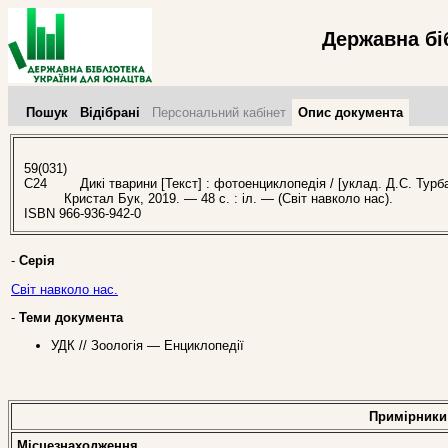
Державна бі
Пошук
Відібрані
Персональний кабінет
Опис документа
59(031)
С24
Дикі тварини [Текст] : фотоенциклопедія / [уклад. Д.С. Турбані
Кристал Бук, 2019. — 48 с. : іл. — (Світ навколо нас).
ISBN 966-936-942-0
-
Серія
Світ навколо нас.
-
Теми документа
УДК // Зоологія — Енциклопедії
Примірники
Місцезнаходження