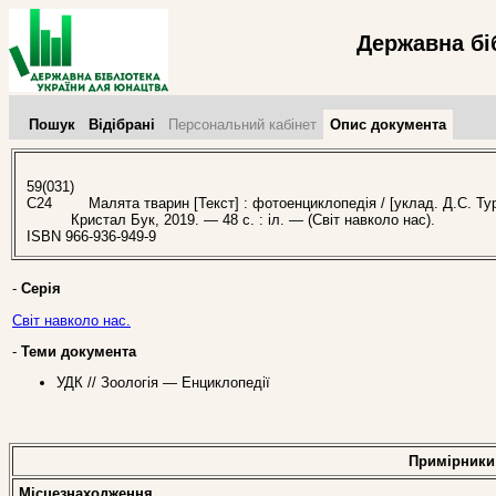
Державна бі
Пошук
Відібрані
Персональний кабінет
Опис документа
59(031)
С24
Малята тварин [Текст] : фотоенциклопедія / [уклад. Д.С. Турба
Кристал Бук, 2019. — 48 с. : іл. — (Світ навколо нас).
ISBN 966-936-949-9
-
Серія
Світ навколо нас.
-
Теми документа
УДК // Зоологія — Енциклопедії
Примірники
Місцезнаходження