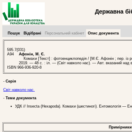
Державна бі
Пошук
Відібрані
Персональний кабінет
Опис документа
595.7(031)
А94
Афонін, М. Є.
Комахи [Текст] : фотоенциклопедія / [М.Є. Афонін ; пер. із ро
2019. — 48 с. : іл. — (Світ навколо нас). — Авт. вказаний над 
ISBN 966-936-920-8
-
Серія
Світ навколо нас.
-
Теми документа
УДК // Insecta (Hexapoda). Комахи (шестиногі). Ентомологія — Е
Примірники