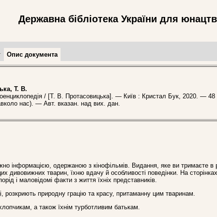
Державна бібліотека України для юнацт
т
Опис документа
ка, Т. В.
нциклопедія / [Т. В. Протасовицька]. — Київ : Кристал Бук, 2020. — 48
авколо нас). — Авт. вказан. над вих. дан.
но інформацією, одержаною з кінофільмів. Видання, яке ви тримаєте в 
их дивовижних тварин, їхню вдачу й особливості поведінки. На сторінка
орід і маловідомі факти з життя їхніх представників.
ці, розкриють природну грацію та красу, притаманну цим тваринам.
хлопчикам, а також їхнім турботливим батькам.