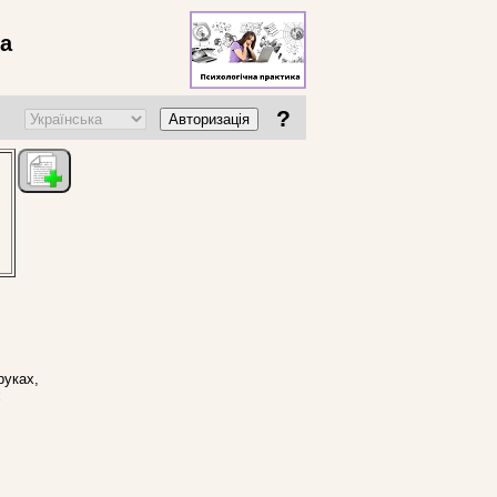
ва
?
Авторизація
руках,
х