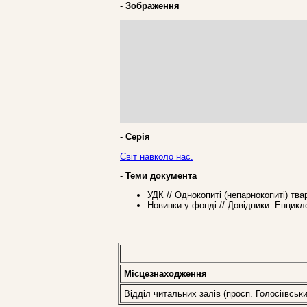
-
Зображення
-
Серія
Світ навколо нас.
-
Теми документа
УДК // Однокопиті (непарнокопиті) тва
Новинки у фонді // Довідники. Енцикл
Місцезнаходження
Відділ читальних залів (просп. Голосіївськи