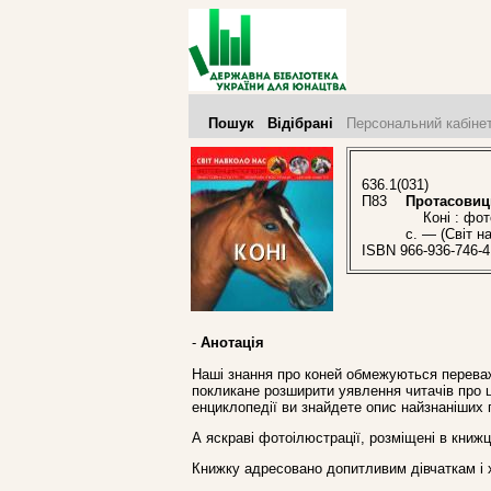
Пошук
Відібрані
Персональний кабіне
636.1(031)
П83
Протасовиць
Коні : фотое
с. — (Світ н
ISBN 966-936-746-4
-
Анотація
Наші знання про коней обмежуються переваж
покликане розширити уявлення читачів про ц
енциклопедії ви знайдете опис найзнаніших п
А яскраві фотоілюстрації, розміщені в книж
Книжку адресовано допитливим дівчаткам і 