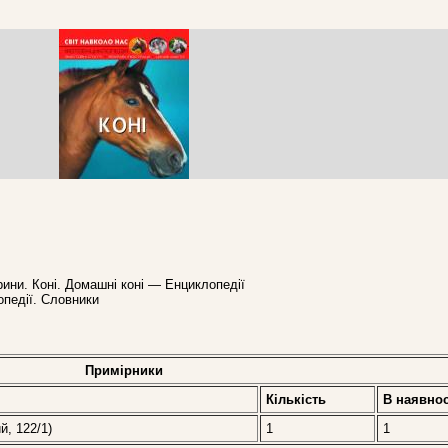
рини. Коні. Домашні коні — Енциклопедії
опедії. Словники
Примірники
Кількість
В наявнос
й, 122/1)
1
1