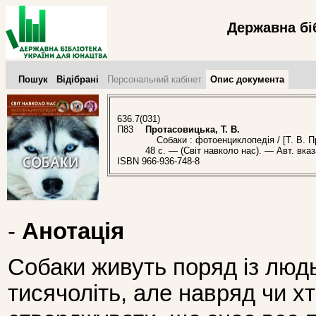
Державна бі
Пошук
Відібрані
Персональний кабінет
Опис документа
636.7(031)
П83
Протасовицька, Т. В.
Собаки : фотоенциклопедія / [Т. В. Пр
48 с. — (Світ навколо нас). — Авт. вказ
ISBN 966-936-748-8
-
Анотація
Собаки живуть поряд із люд
тисячоліть, але навряд чи х