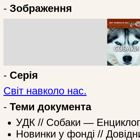
-
Зображення
-
Серія
Світ навколо нас.
-
Теми документа
УДК // Собаки — Енциклоп
Новинки у фонді // Довідн