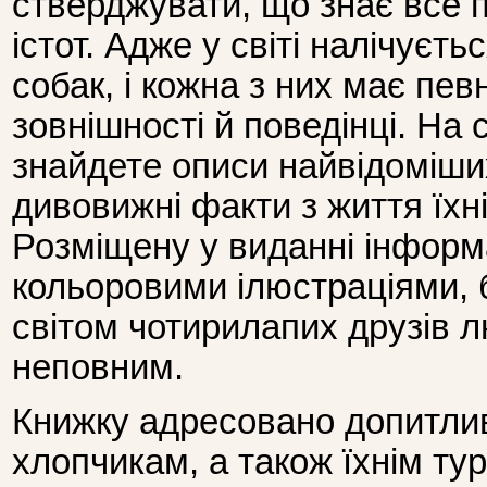
стверджувати, що знає все 
істот. Адже у світі налічуєть
собак, і кожна з них має пев
зовнішності й поведінці. На 
знайдете описи найвідоміших
дивовижні факти з життя їхн
Розміщену у виданні інфор
кольоровими ілюстраціями, б
світом чотирилапих друзів 
неповним.
Книжку адресовано допитлив
хлопчикам, а також їхнім ту