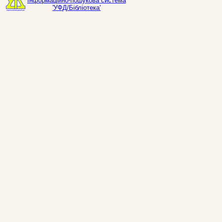
Інформаційно-пошукова система
'УФД/Бібліотека'