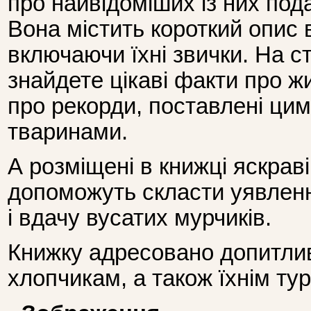
про найвідоміших із них пода
Вона містить короткий опис 
включаючи їхні звички. На с
знайдете цікаві факти про жи
про рекорди, поставлені ци
тваринами.
А розміщені в книжці яскрав
допоможуть скласти уявленн
і вдачу вусатих мурчиків.
Книжку адресовано допитлив
хлопчикам, а також їхнім ту