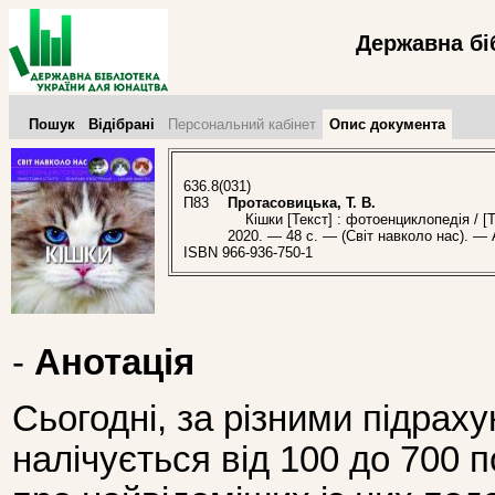
Державна бі
Пошук
Відібрані
Персональний кабінет
Опис документа
636.8(031)
П83
Протасовицька, Т. В.
Кішки [Текст] : фотоенциклопедія / [Т
2020. — 48 с. — (Світ навколо нас). — 
ISBN 966-936-750-1
-
Анотація
Сьогодні, за різними підрахун
налічується від 100 до 700 