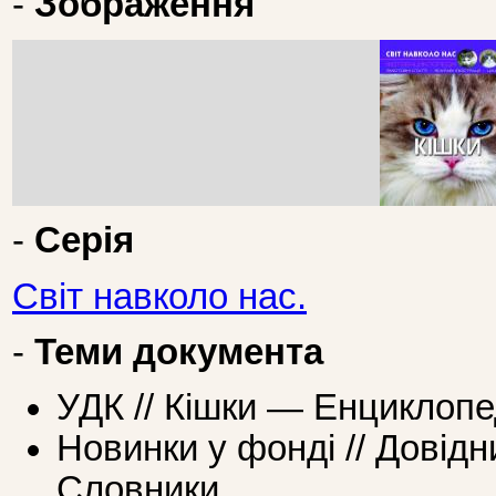
-
Зображення
-
Серія
Світ навколо нас.
-
Теми документа
УДК // Кішки — Енциклопе
Новинки у фонді // Довідн
Словники