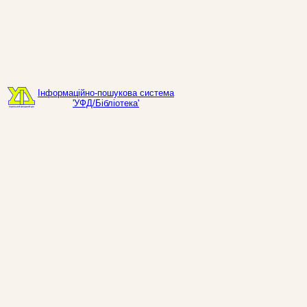
Інформаційно-пошукова система
'УФД/Бібліотека'