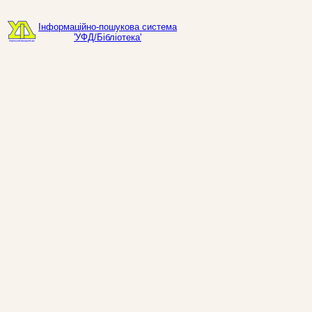
Інформаційно-пошукова система
'УФД/Бібліотека'