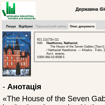
Державна бі
Пошук
Відібрані
Персональний кабінет
Опис документа
821.111(73)=111
H40
Hawthorne, Nathaniel.
The House of the Seven Gables [Текст] 
/ Nathaniel Hawthorne. — Kharkiv : Folio, 
Англ. мовою.
ISBN 966-03-9598-5
-
Анотація
«The House of the Seven Gabl