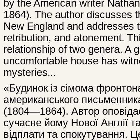
by the American writer Natha
1864). The author discusses t
New England and addresses th
retribution, and atonement. Thi
relationship of two genera. A
uncomfortable house has wit
mysteries...
«Будинок із сімома фронто
американського письменника
(1804—1864). Автор оповіда
сучасне йому Нової Англії т
відплати та спокутування. Ц