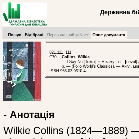
Державна бі
Пошук
Відібрані
Персональний кабінет
Опис документа
821.111=111
C70
Collins, Wilkie.
I Say No [Текст] = Я кажу - ні : [novel] /
p. — (Folio World's Classics). — Англ. м
ISBN 966-03-9610-4
-
Анотація
Wilkie Collins (1824—1889) —