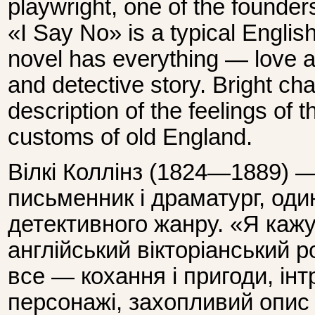
playwright, one of the founder
«I Say No» is a typical English
novel has everything — love a
and detective story. Bright cha
description of the feelings of t
customs of old England.
Вілкі Коллінз (1824—1889) —
письменник і драматург, один
детективного жанру. «Я каж
англійський вікторіанський 
все — кохання і пригоди, інт
персонажі, захопливий опис 