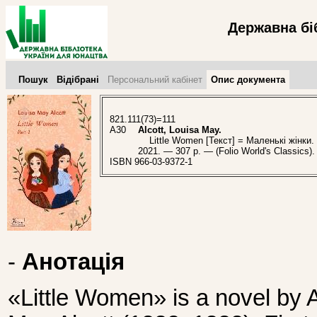
Державна бі
Пошук
Відібрані
Персональний кабінет
Опис документа
821.111(73)=111
A30
Alcott, Louisa May.
Little Women [Текст] = Маленькі жінки. Pa
2021. — 307 p. — (Folio World's Classics
ISBN 966-03-9372-1
-
Анотація
«Little Women» is a novel by 