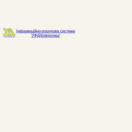
Інформаційно-пошукова система
'УФД/Бібліотека'