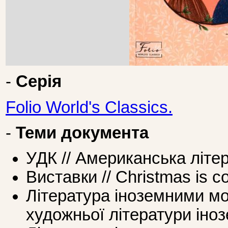
-
Серія
Folio World's Classics.
-
Теми документа
УДК // Американська літе
Виставки // Christmas is co
Література іноземними мо
художньої літератури ін