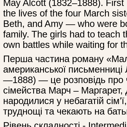
May Alcott (1832–1888). First p
the lives of the four March si
Beth, and Amy — who were bor
family. The girls had to teach 
own battles while waiting for t
Перша частина роману «Мал
американської письменниці 
—1888) — це розповідь про 
сімейства Марч – Маргарет, Д
народилися у небагатій сім’
труднощі та чекають на батьк
Рівень складності - Intermedi