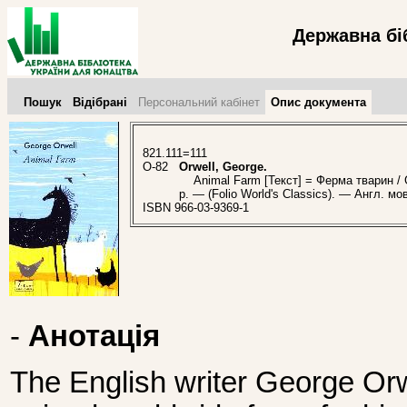
Державна бі
Пошук
Відібрані
Персональний кабінет
Опис документа
821.111=111
O-82
Orwell, George.
Animal Farm [Текст] = Ферма тварин / Ge
p. — (Folio World's Classics). — Англ. мо
ISBN 966-03-9369-1
-
Анотація
The English writer George O