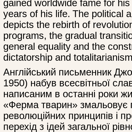
gained worldwide fame for his 
years of his life. The politica
depicts the rebirth of revoluti
programs, the gradual transiti
general equality and the constr
dictatorship and totalitarianism
Англійський письменник Дж
1950) набув всесвітньої сла
написаним в останні роки жи
«Ферма тварин» змальовує
революційних принципів і п
перехід з ідей загальної рівн