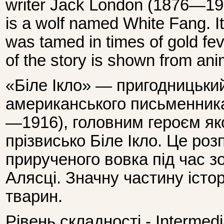
writer Jack London (1876—19
is a wolf named White Fang. It 
was tamed in times of gold fev
of the story is shown from ani
«Біле Ікло» — пригодницьки
американського письменник
—1916), головним героєм яко
прізвисько Біле Ікло. Це ро
прирученого вовка під час з
Алясці. Значну частину істо
тварин.
Рівень складності - Intermedi