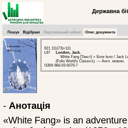
Державна бі
Пошук
Відібрані
Персональний кабінет
Опис документа
821.111(73)=111
L87
London, Jack.
White Fang [Текст] = Біле Ікло / Jack Lo
(Folio World's Classics). — Англ. мовою.
ISBN 966-03-9370-7
-
Анотація
«White Fang» is an adventure