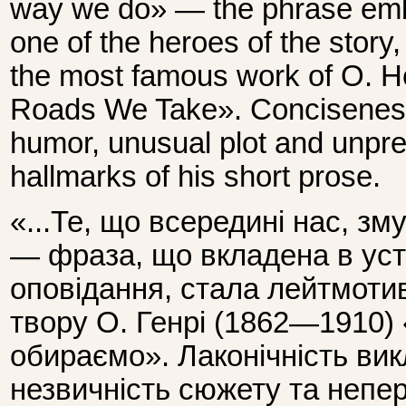
way we do» — the phrase emb
one of the heroes of the story,
the most famous work of O. 
Roads We Take». Conciseness 
humor, unusual plot and unpre
hallmarks of his short prose.
«...Те, що всередині нас, з
— фраза, що вкладена в уста
оповідання, стала лейтмоти
твору О. Генрі (1862—1910)
обираємо». Лаконічність вик
незвичність сюжету та непе