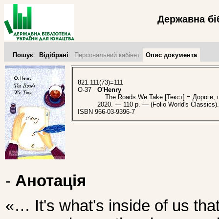
Державна бі
Пошук
Відібрані
Персональний кабінет
Опис документа
821.111(73)=111
O-37
O'Henry
The Roads We Take [Текст] = Дороги, що
2020. — 110 p. — (Folio World's Classics
ISBN 966-03-9396-7
-
Анотація
«… It's what's inside of us th