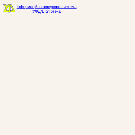
Інформаційно-пошукова система
'УФД/Бібліотека'