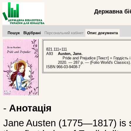
Державна бі
Пошук
Відібрані
Персональний кабінет
Опис документа
821.111=111
A93
Austen, Jane.
Pride and Prejudice [Текст] = Гордість і
2020. — 287 p. — (Folio World's Classics
ISBN 966-03-9408-7
-
Анотація
Jane Austen (1775—1817) is sti