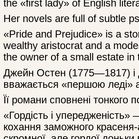
the «first lady» of English liter
Her novels are full of subtle 
«Pride and Prejudice» is a sto
wealthy aristocrat and a mode
the owner of a small estate in 
Джейн Остен (1775—1817) і 
вважається «першою леді» ан
Її романи сповнені тонкого п
«Гордість і упередженість» —
кохання заможного красеня-
скромної, але гордої доньки