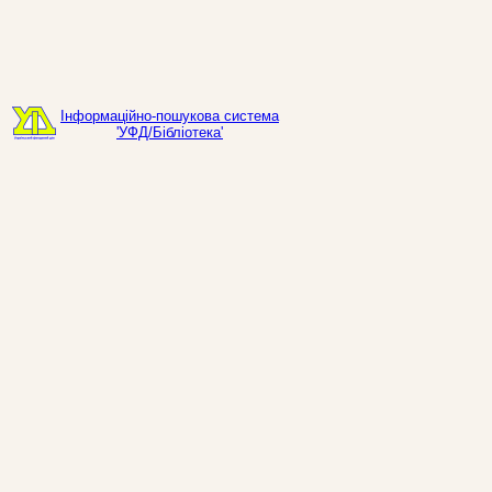
Інформаційно-пошукова система
'УФД/Бібліотека'