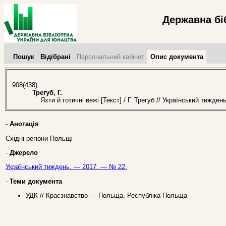
Державна бі
Пошук
Відібрані
Персональний кабінет
Опис документа
908(438)
Трегуб, Г.
Яхти й готичні вежі [Текст] / Г. Трегуб // Український тижде
-
Анотація
Східні регіони Польщі
-
Джерело
Український тиждень. — 2017. — № 22.
-
Теми документа
УДК // Краєзнавство — Польща. Республіка Польща