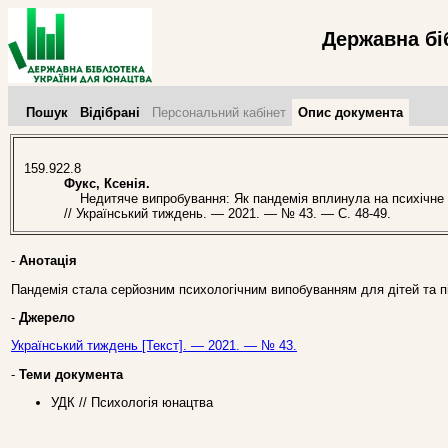
Державна бі
Пошук
Відібрані
Персональний кабінет
Опис документа
159.922.8
Фукс, Ксенія.
Недитяче випробування: Як пандемія вплинула на психічне здо
// Український тиждень. — 2021. — № 43. — С. 48-49.
-
Анотація
Пандемія стала серйозним психологічним випобуванням для дітей та пі
-
Джерело
Український тиждень [Текст]. — 2021. — № 43.
-
Теми документа
УДК // Психологія юнацтва