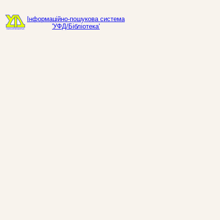
Інформаційно-пошукова система
'УФД/Бібліотека'