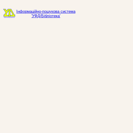
Інформаційно-пошукова система
'УФД/Бібліотека'