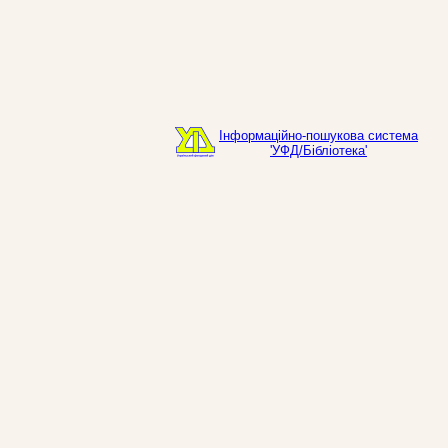
Інформаційно-пошукова система
'УФД/Бібліотека'