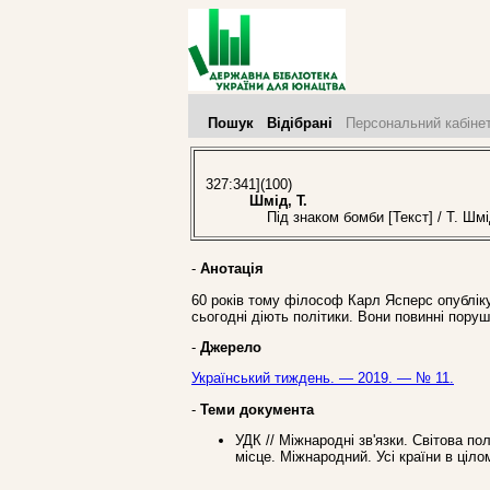
Пошук
Відібрані
Персональний кабіне
327:341](100)
Шмід, Т.
Під знаком бомби [Текст] / Т. Шмі
-
Анотація
60 років тому філософ Карл Ясперс опубліку
сьогодні діють політики. Вони повинні пор
-
Джерело
Український тиждень. — 2019. — № 11.
-
Теми документа
УДК // Міжнародні зв'язки. Світова п
місце. Міжнародний. Усі країни в ціло