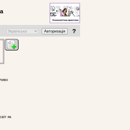
ва
?
Авторизація
гливо
світ як