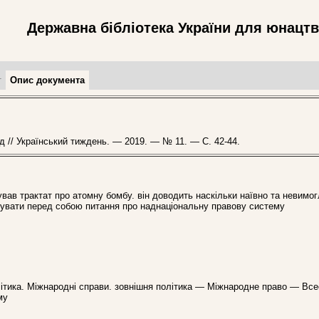
Державна бібліотека України для юнацт
т
Опис документа
д // Український тиждень. — 2019. — № 11. — С. 42-44.
вав трактат про атомну бомбу. він доводить наскільки наївно та невимо
ушувати перед собою питання про наднаціональну правову систему
олітика. Міжнародні справи. зовнішня політика — Міжнародне право — Все
му