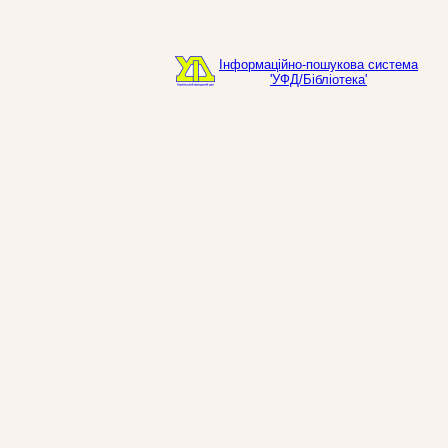
Інформаційно-пошукова система
'УФД/Бібліотека'