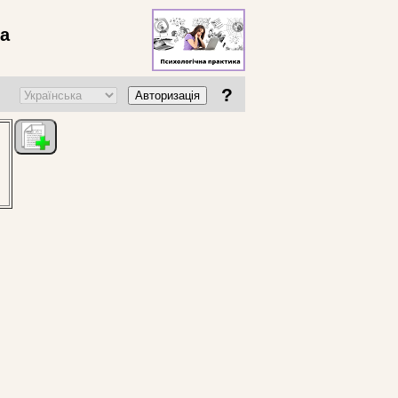
ва
?
Авторизація