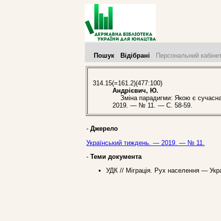
Пошук
Відібрані
Персональний кабіне
314.15(=161.2)(477:100)
Андрієвич, Ю.
Зміна парадигми: Якою є сучасна у
2019. — № 11. — С. 58-59.
-
Джерело
Український тиждень. — 2019. — № 11.
-
Теми документа
УДК // Міграція. Рух населення — Укр