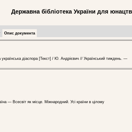
Державна бібліотека України для юнацт
т
Опис документа
країнська діаспора [Текст] / Ю. Андрієвич // Український тиждень. —
аїна — Всесвіт як місце. Міжнародний. Усі країни в цілому