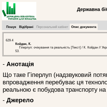
Державна бі
Пошук
Відібрані
Персональний кабінет
Опис документа
629.4
Койдан, К.
Гіперлуп: очікування та реальність [Текст] / К. Койдан // Ук
53.
-
Анотація
Що таке Гіперлуп (надзвуковий потяг
впровадження перебуває ця технологі
реальною є побудова транспорту на о
-
Джерело