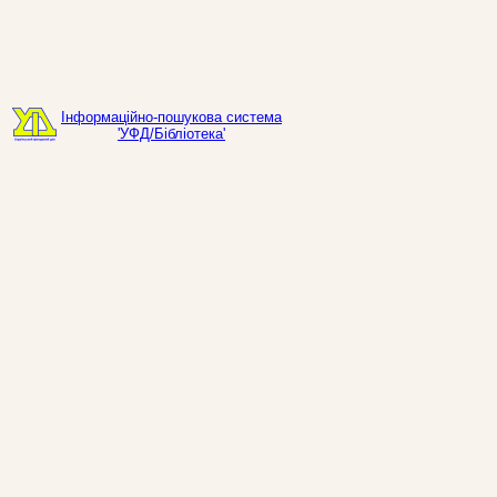
Інформаційно-пошукова система
'УФД/Бібліотека'