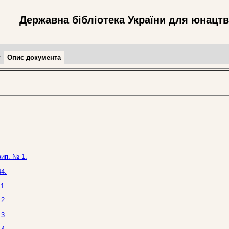
Державна бібліотека України для юнацт
т
Опис документа
вип. № 1.
4.
1.
2.
3.