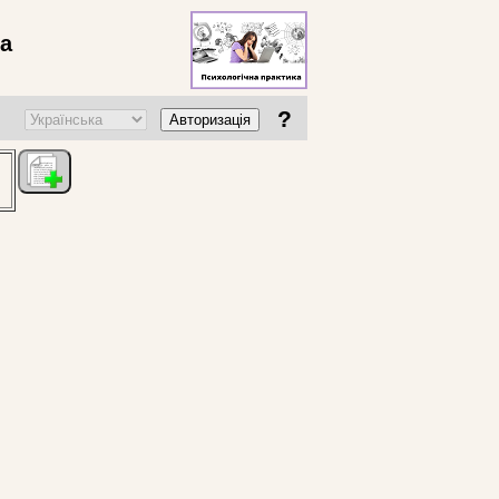
ва
?
Авторизація