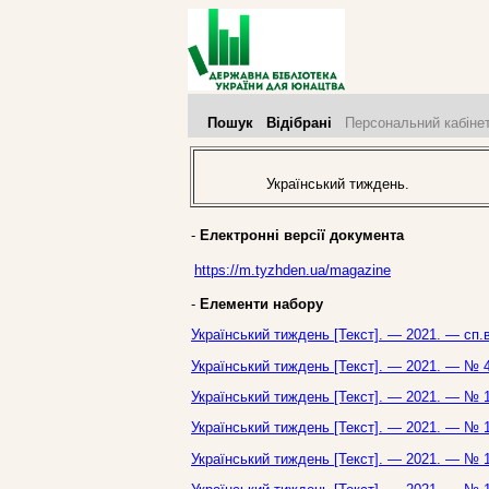
Пошук
Відібрані
Персональний кабіне
Український тиждень.
-
Електронні версії документа
https://m.tyzhden.ua/magazine
-
Елементи набору
Український тиждень [Текст]. — 2021. — сп.
Український тиждень [Текст]. — 2021. — № 4
Український тиждень [Текст]. — 2021. — № 1
Український тиждень [Текст]. — 2021. — № 1
Український тиждень [Текст]. — 2021. — № 1