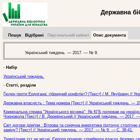
Державна бі
Пошук
Відібрані
Персональний кабінет
Опис документа
Український тиждень. — 2017. — № 9.
-
Набір
Український тиждень.
-
Статті, розділи
Ґюлен проти Ердогана: гібридний конфлікт? [Текст] / М. Якубович // У
Державна власність : Тема номера [Текст] // Український тиждень. — 2
Кримінальна справа "Українського вісника": Як КГБ полював на україн
Чорновола [Текст] / В. Деревінський // Український тиждень. — 2017. 
Світ догори дриґом : Вітрова та сонячна енергетика підточує столітн
заміну? [Текст] // Український тиждень. — 2017. — № 9. — С. 38-41.
Травоїдним тут не місце: Європа починає сприймати власну безпеку се