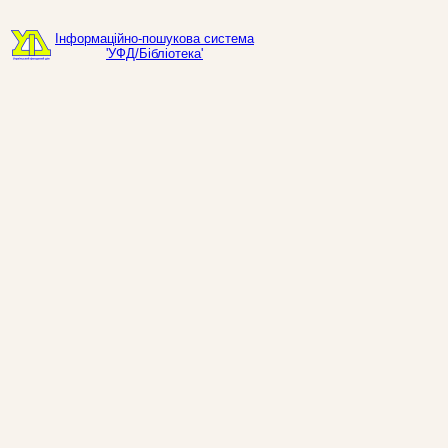
Інформаційно-пошукова система
'УФД/Бібліотека'