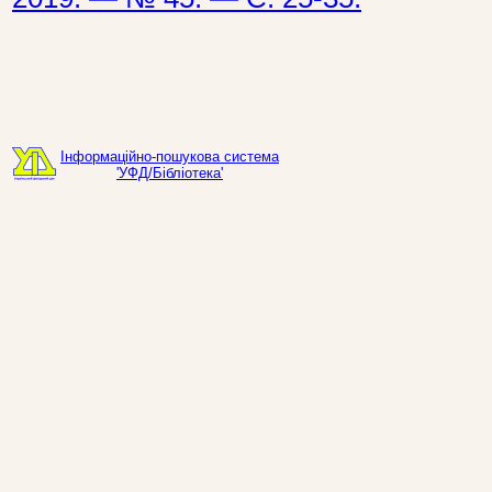
Інформаційно-пошукова система
'УФД/Бібліотека'