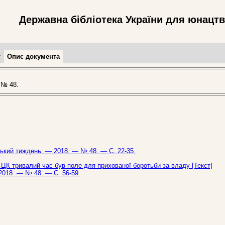
Державна бібліотека України для юнацт
т
Опис документа
 № 48.
нський тиждень. — 2018. — № 48. — С. 22-35.
 ЦК тривалий час був поле для прихованої боротьби за владу [Текст]
 2018. — № 48. — С. 56-59.