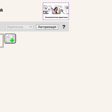
ва
?
Авторизація