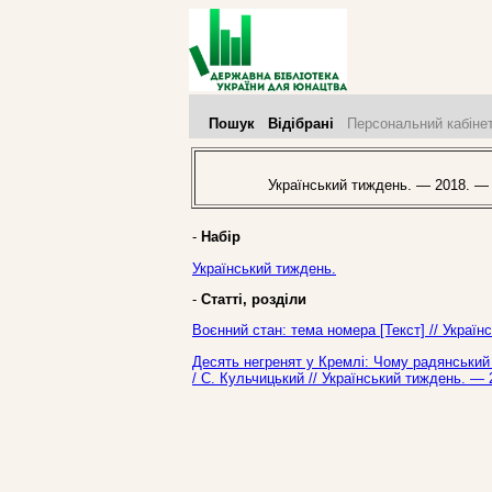
Пошук
Відібрані
Персональний кабіне
Український тиждень. — 2018. —
-
Набір
Український тиждень.
-
Статті, розділи
Воєнний стан: тема номера [Текст] // Украї
Десять негренят у Кремлі: Чому радянський
/ С. Кульчицький // Український тиждень. —