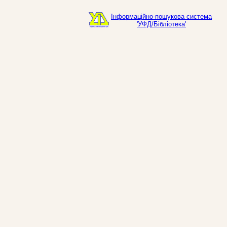
Інформаційно-пошукова система
'УФД/Бібліотека'